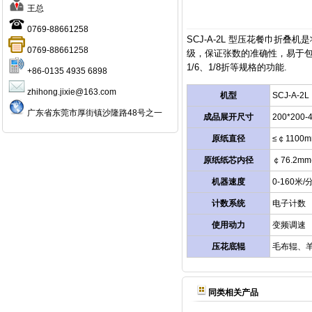
王总
0769-88661258
SCJ-A-2L 型压花餐巾折
0769-88661258
级，保证张数的准确性，易于包
1/6、1/8折等规格的功能.
+86-0135 4935 6898
zhihong.jixie@163.com
机型
SCJ-A-2L
广东省东莞市厚街镇沙隆路48号之一
成品展开尺寸
200*200-
原纸直径
≤￠1100
原纸纸芯内径
￠76.2m
机器速度
0-160米/
计数系统
电子计数
使用动力
变频调速
压花底辊
毛布辊、
同类相关产品