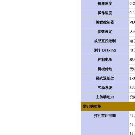
机器速度
0-
操作速度
0-
编程控制器
PL
参数设定
人
成品直径控制
电
刹车 Braking
电
控制电压
稳压
机械传动
无
卧式退纸架
1
气动系统
3匹
主传动动力
变频
需订购功能
打孔节距可调
4片
2片
1片