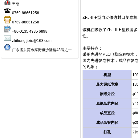
王总
0769-88661258
ZFJ-Ⅲ-F型自动修边封口复卷机
0769-88661258
该机在吸收了ZFJ-Ⅲ-E型
+86-0135 4935 6898
性。
zhihong.jixie@163.com
主要特点：
广东省东莞市厚街镇沙隆路48号之一
采用先进的PLC电脑编程技术
国内先进复卷技术：成品在复
的现象；
机型
10
最大原纸宽度
13
原纸外径
φ1
原纸纸芯内径
3”
成品直径
φ8
成品纸管内径
φ2
打孔
2