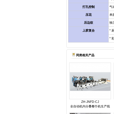
打孔控制
气
压花
单
压边纹
独
上胶复合
*
* 
同类相关产品
ZH-JNFD-CJ
全自动机内分叠餐巾机生产线