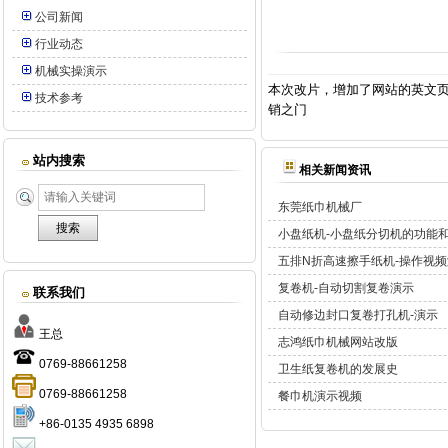
公司新闻
行业动态
机械实操演示
本次改片，增加了网站的英文
技术参考
销之门
站内搜索
相关新闻资讯
东莞纸巾机械厂
小盘纸机-小盘纸分切机的功能
五排N折高速擦手纸机-操作视
复卷机-自动切割复卷演示
联系我们
自动修边封口复卷打孔机-演示
王总
志鸿纸巾机械网站改版
0769-88661258
卫生纸复卷机的发展史
0769-88661258
餐巾机演示视频
+86-0135 4935 6898