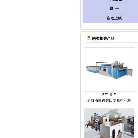
烘 干
自动上纸
同类相关产品
ZFJ-Ⅲ-E
全自动修边封口复卷打孔机